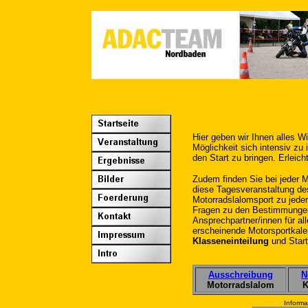
Hier geben wir Ihnen alles 
Möglichkeit sich intensiv zu
den Start zu bringen. Erleic
Zudem finden Sie bei jeder
diese Tagesveranstaltung de
Motorradslalomsport zu jeder
Fragen zu den Bestimmungen
Ansprechpartner/innen für al
erscheinende Motorsportkale
Klasseneinteilung
und Start
Ausschreibung
N
Motorradslalom
K
Informa