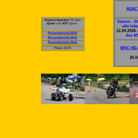
ADAC
Ansprechpartner
für den
Saison - St
Quad
und
ATV
Sport :
alle Int
12.04.2026
Pressebericht 2010
des M
Pressebericht 2011
Pressebericht 2012
MSC HD-K
Plakat 2026
26.0