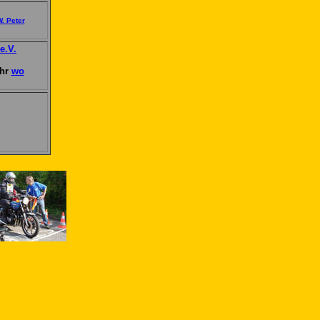
. Peter
e.V.
Uhr
wo