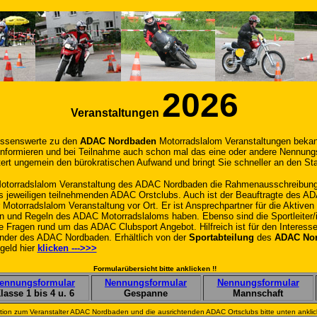
2026
Veranstaltungen
Wissenswerte zu den
ADAC Nordbaden
Motorradslalom Veranstaltungen bekann
 informieren und bei Teilnahme auch schon mal das eine oder andere Nennungs
htert ungemein den bürokratischen Aufwand und bringt Sie schneller an den Sta
 Motorradslalom Veranstaltung des ADAC Nordbaden die Rahmenausschreibun
s jeweiligen teilnehmenden ADAC Orstclubs. Auch ist der Beauftragte des A
 Motorradslalom Veranstaltung vor Ort. Er ist Ansprechpartner für die Aktiven
 und Regeln des ADAC Motorradslaloms haben. Ebenso sind die Sportleiter/
le Fragen rund um das ADAC Clubsport Angebot. Hilfreich ist für den Interesse
nder des ADAC Nordbaden. Erhältlich von der
Sportabteilung
des
ADAC No
geld hier
klicken --->>>
Formularübersicht bitte anklicken !!
ennungsformular
Nennungsformular
Nennungsformular
lasse 1 bis 4 u. 6
Gespanne
Mannschaft
tion zum Veranstalter ADAC Nordbaden und die ausrichtenden ADAC Ortsclubs bitte unten anklic